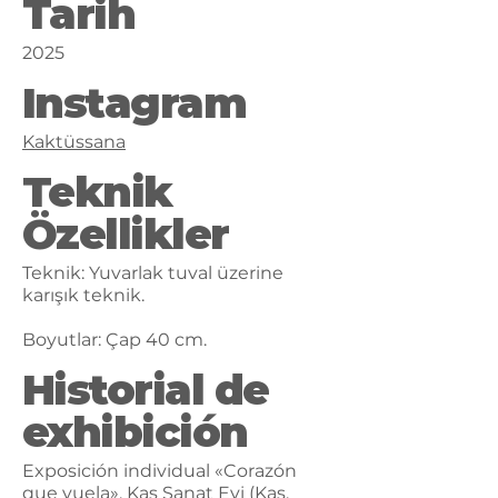
Tarih
2025
Instagram
Kaktüssana
Teknik
Özellikler
Teknik: Yuvarlak tuval üzerine
karışık teknik.
Boyutlar: Çap 40 cm.
Historial de
exhibición
Exposición individual «Corazón
que vuela», Kaş Sanat Evi (Kaş,