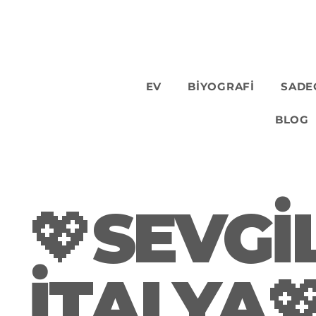
EV
BİYOGRAFİ
SADE
BLOG
💖SEVGİL
İTALYA