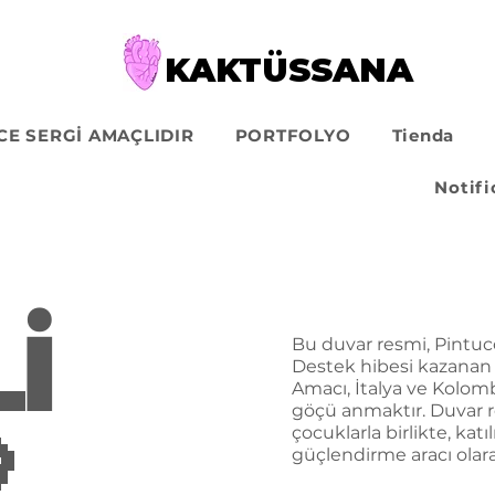
KAKTÜSSANA
CE SERGİ AMAÇLIDIR
PORTFOLYO
Tienda
Notifi
İ
Bu duvar resmi, Pintuc
Destek hibesi kazanan 
Amacı, İtalya ve Kolomb
göçü anmaktır. Duvar re

çocuklarla birlikte, ka
güçlendirme aracı olar