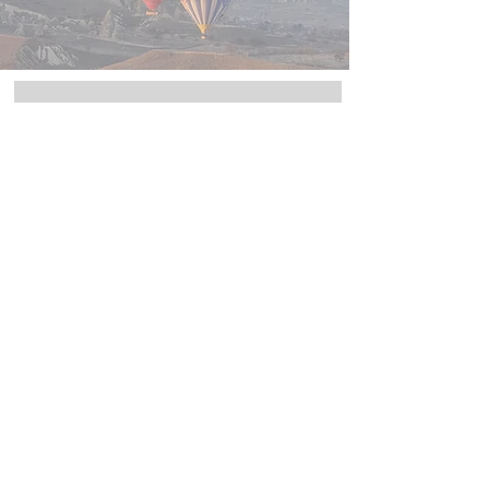
Lissette Pinedo
Cactussana siempre ha sido muy proactiva llevando
a cabo proyectos de gran envergadura mostrando
en cada uno de ellos profesionalismo y empatía
con un alto y positivo impacto en cada persona o
empresa que tiene el placer de conocerla.
@artissbylissette
Fundación Puerto Colombia
Anacamila Hernández se destacó como
coordinadora de proyectos en la Fundación Puerto
Colombia, desarrollando iniciativas en artes y