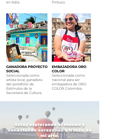
en Italia.
Pintuco.
GANADORA PROYECTO
EMBAJADORA ORO
SOCIAL
COLOR
Seleccionada como
Seleccionada como
artista local, ganadora
nacional para ser
del portafolio de
embajadora de ORO
Estímulos de la
COLOR Colombia
.
Secretaría de Cultura.
Estoy explorando el mundo y
conectando corazones a través de
mi arte.