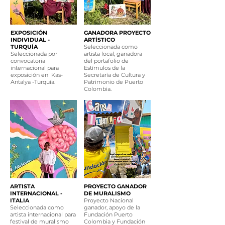
EXPOSICIÓN
GANADORA PROYECTO
INDIVIDUAL -
ARTÍSTICO
TURQUÍA
Seleccionada como
Seleccionada por
artista local, ganadora
convocatoria
del portafolio de
internacional para
Estímulos de la
exposición en Kas-
Secretaría de Cultura y
Antalya -Turquía.
Patrimonio de Puerto
Colombia.
ARTISTA
PROYECTO GANADOR
INTERNACIONAL -
DE MURALISMO
ITALIA
Proyecto Nacional
Seleccionada como
ganador, apoyo de la
artista internacional para
Fundación Puerto
festival de muralismo
Colombia y Fundación